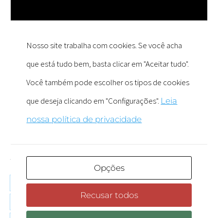
Aparelhos Auditivos
artigos
Audição
Nosso site trabalha com cookies. Se você acha
Demência
que está tudo bem, basta clicar em "Aceitar tudo".
Idosos
Você também pode escolher os tipos de cookies
Memória
que deseja clicando em "Configurações".
Leia
Sem categoria
nossa política de privacidade
Zumbido
Tags
Opções
audição e equilibrio
cognição e demência
Recusar todos
doença mental
perda auditiva