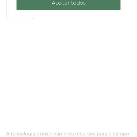
prejudicar memória
starkey
Tecnologia
Aceitar todos
Zumbido
A tecnologia trouxe inúmeros recursos para o campo