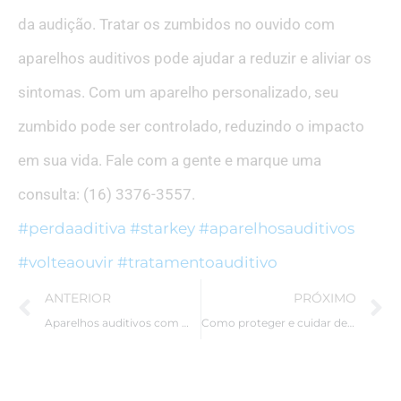
da audição. Tratar os zumbidos no ouvido com
aparelhos auditivos pode ajudar a reduzir e aliviar os
sintomas. Com um aparelho personalizado, seu
zumbido pode ser controlado, reduzindo o impacto
em sua vida. Fale com a gente e marque uma
consulta: (16) 3376-3557.
#perdaaditiva
#starkey
#aparelhosauditivos
#volteaouvir
#tratamentoauditivo
ANTERIOR
PRÓXIMO
Aparelhos auditivos com muito conforto e leveza
Como proteger e cuidar de seus aparelhos auditivos?