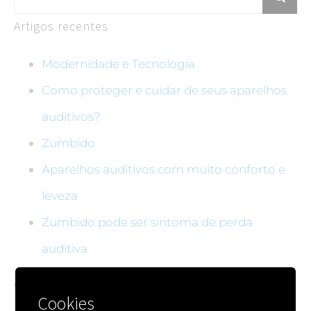
Artigos recentes
Modernidade e Tecnologia
Como proteger e cuidar de seus aparelhos
auditivos?
Zumbido
Aparelhos auditivos com muito conforto e
leveza
Zumbido pode ser sintoma de perda
auditiva
Categorias
Cookies