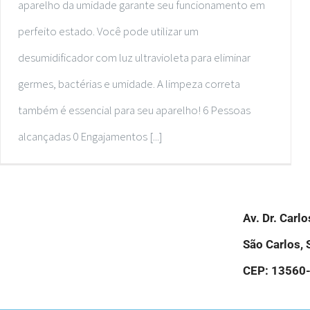
aparelho da umidade garante seu funcionamento em
Obrigatório
perfeito estado. Você pode utilizar um
Esses cookies
não são
desumidificador com luz ultravioleta para eliminar
opcionais. Eles
germes, bactérias e umidade. A limpeza correta
são
necessários
também é essencial para seu aparelho! 6 Pessoas
para o
funcionamento
alcançadas 0 Engajamentos [...]
do site.
Estatística
Para que
Av. Dr. Carl
possamos
melhorar a
São Carlos, 
funcionalidade
e estrutura do
CEP: 13560
site, com base
na forma
como o site é