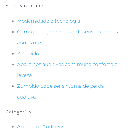
Artigos recentes
Obrigatório
Esses cookies
Modernidade e Tecnologia
não são
opcionais. Eles
Como proteger e cuidar de seus aparelhos
são
necessários
auditivos?
para o
Zumbido
funcionamento
do site.
Aparelhos auditivos com muito conforto e
leveza
Estatística
Para que
Zumbido pode ser sintoma de perda
possamos
auditiva
melhorar a
funcionalidade
e estrutura do
Categorias
site, com base
na forma
como o site é
Aparelhos Auditivos