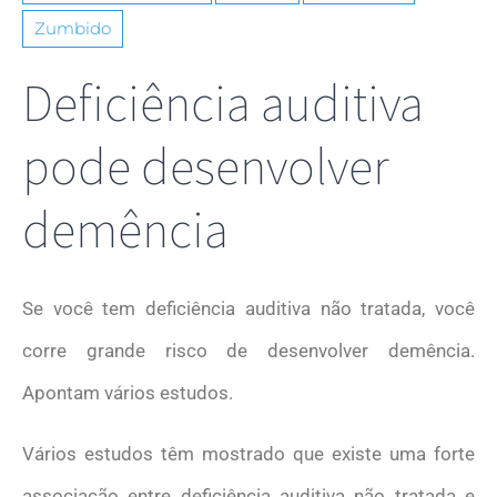
e
comportamento
Zumbido
ao visitar nosso
site, você
Deficiência auditiva
aumenta a
chance de ver
conteúdo e
pode desenvolver
ofertas
personalizadas.
demência
Se você tem deficiência auditiva não tratada, você
corre grande risco de desenvolver demência.
Apontam vários estudos.
Vários estudos têm mostrado que existe uma forte
associação entre deficiência auditiva não tratada e