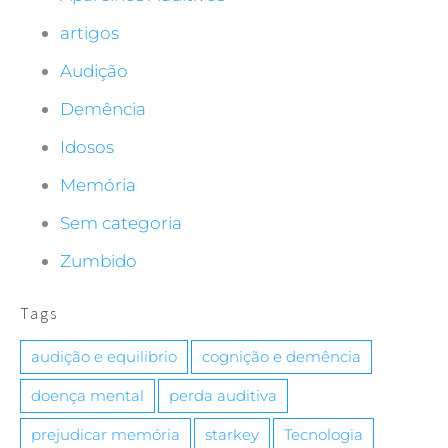
usado.
artigos
Audição
Experiecia
Para que o
Demência
nosso website
funcione o
Idosos
melhor possível
durante a sua
Memória
visita. Se você
recusar esses
Sem categoria
cookies,
Zumbido
algumas
funcionalidades
desaparecerão
Tags
do site.
audição e equilibrio
cognição e demência
Marketing
doença mental
perda auditiva
Ao compartilhar
seus interesses
prejudicar memória
starkey
Tecnologia